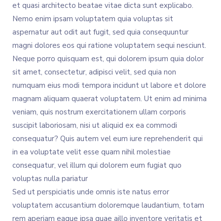
et quasi architecto beatae vitae dicta sunt explicabo.
Nemo enim ipsam voluptatem quia voluptas sit
aspernatur aut odit aut fugit, sed quia consequuntur
magni dolores eos qui ratione voluptatem sequi nesciunt.
Neque porro quisquam est, qui dolorem ipsum quia dolor
sit amet, consectetur, adipisci velit, sed quia non
numquam eius modi tempora incidunt ut labore et dolore
magnam aliquam quaerat voluptatem. Ut enim ad minima
veniam, quis nostrum exercitationem ullam corporis
suscipit laboriosam, nisi ut aliquid ex ea commodi
consequatur? Quis autem vel eum iure reprehenderit qui
in ea voluptate velit esse quam nihil molestiae
consequatur, vel illum qui dolorem eum fugiat quo
voluptas nulla pariatur
Sed ut perspiciatis unde omnis iste natus error
voluptatem accusantium doloremque laudantium, totam
rem aperiam eaque ipsa quae aillo inventore veritatis et